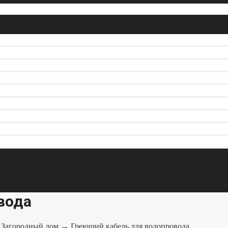
вода
→
Загородный дом
→ Греющий кабель для водопровода