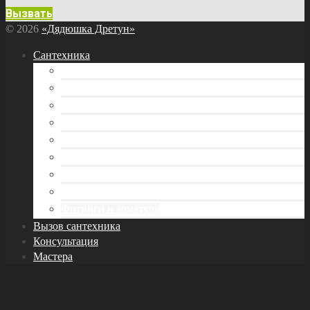
Вызвать
© 2026
«Дядюшка Дретун»
Сантехника
Бытовая техника
Водоснабжение
Инструмент сантехника
Канализация
Отопление
Раковина и кухонная мойка
Трубы
Унитаз
Фитинги и арматура
Вызов сантехника
Консультация
Мастера