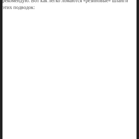
рекомендую. Вот как легко ломаются «резиновые» шланги
этих подводок: