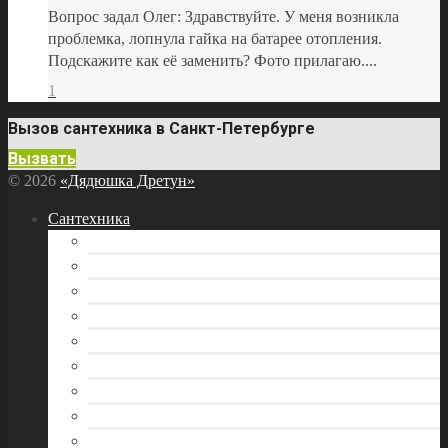
Вопрос задал Олег: Здравствуйте. У меня возникла
проблемка, лопнула гайка на батарее отопления.
Подскажите как её заменить? Фото прилагаю....
1
Вызов сантехника в Санкт-Петербурге
Вызвать
© 2026
«Дядюшка Дретун»
Сантехника
Бытовая техника
Водоснабжение
Инструмент сантехника
Канализация
Отопление
Раковина и кухонная мойка
Трубы
Унитаз
Фитинги и арматура