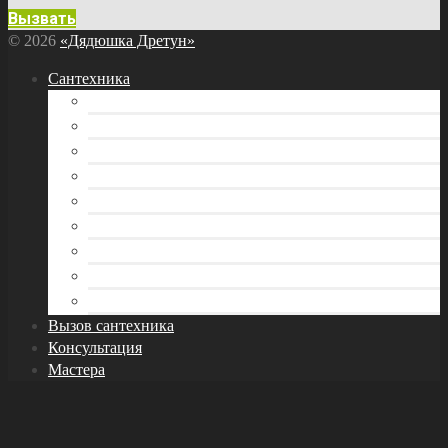
Вызвать
© 2026
«Дядюшка Дретун»
Сантехника
Бытовая техника
Водоснабжение
Инструмент сантехника
Канализация
Отопление
Раковина и кухонная мойка
Трубы
Унитаз
Фитинги и арматура
Вызов сантехника
Консультация
Мастера