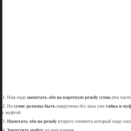
1. Нам надо
намотать лён на короткую резьбу сгона
(та част
2. На
сгоне должны быть
накручены без льна уже
гайка и му
с муфтой
3.
Намотать лён на резьбу
второго элемента который надо сое
4.
Закрутить муфту
на наш краник