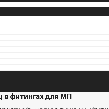
ц в фитингах для МП
пластиковые трубы
→ Замена уплотнительных колец в фитингах