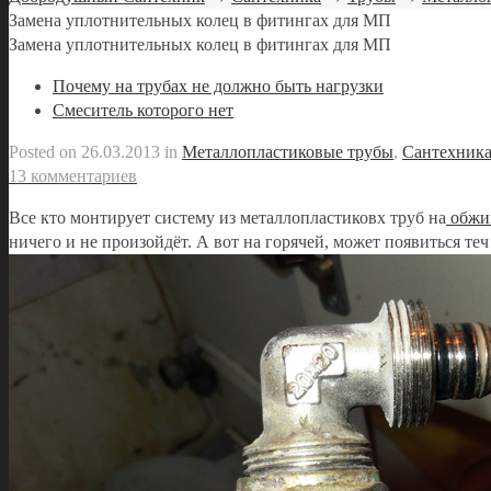
Замена уплотнительных колец в фитингах для МП
Замена уплотнительных колец в фитингах для МП
Почему на трубах не должно быть нагрузки
Смеситель которого нет
Posted on
26.03.2013
in
Металлопластиковые трубы
,
Сантехник
13 комментариев
Все кто монтирует систему из металлопластиковх труб на
обжи
ничего и не произойдёт. А вот на горячей, может появиться теч