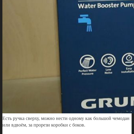
Есть ручка сверху, можно нести одному как большой чемодан
или вдвоём, за прорези коробки с боков.