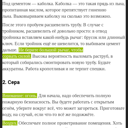
Под цементом — каболка. Каболка — это такая прядь из льна,
пропитанная маслом, которое препятствует гниению
льна. Выковыриваем каболку на сколько это возможно.
После этого пробуем расшевелить трубу. В случае с
тройником, расшевелить её довольно просто: в отвод
тройника вставляем какой-нибудь рычаг: брусок или длинный
ключ. Если тройник ещё не шевелится, то выбиваем цемент
дальше.
Не берите большой рычаг, чтобы
сорвать силой.
Высока вероятность выломать раструб, в
который собирались смонтировать новую трубу. Будьте
аккуратны. Работа кропотливая и не терпит спешки.
2. Сера
Внимание: огонь.
Для начала, надо обеспечить полную
пожарную безопасность. Вы будете работать с открытым
огнём, уберите вокруг всё, что может загореться. Приготовьте
воду, на случай, если что-то всё же подожжёте.
Воздух.
Обеспечьте полное проветривание помещения. Хоть