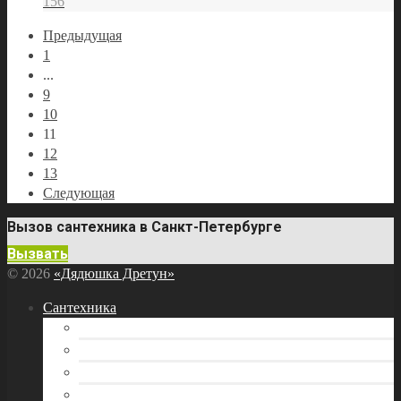
156
Предыдущая
1
...
9
10
11
12
13
Следующая
Вызов сантехника в Санкт-Петербурге
Вызвать
© 2026
«Дядюшка Дретун»
Сантехника
Бытовая техника
Водоснабжение
Инструмент сантехника
Канализация