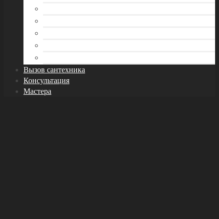
Отопление
Раковина и кухонная мойка
Трубы
Унитаз
Фитинги и арматура
Вызов сантехника
Консультация
Мастера