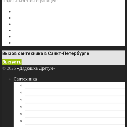
Поделиться этой страницей:
Вызов сантехника в Санкт-Петербурге
Вызвать
© 2026
«Дядюшка Дретун»
Сантехника
Бытовая техника
Водоснабжение
Инструмент сантехника
Канализация
Отопление
Раковина и кухонная мойка