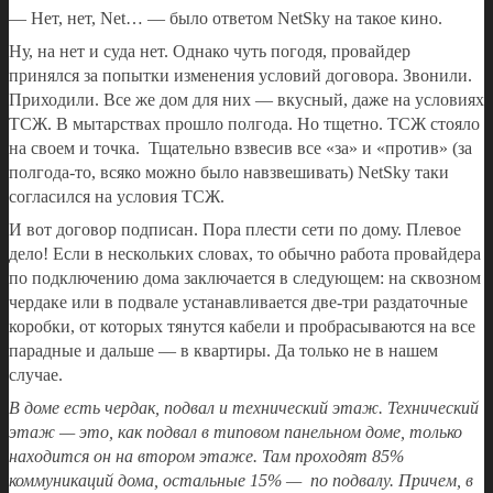
— Нет, нет, Net… — было ответом NetSky на такое кино.
Ну, на нет и суда нет. Однако чуть погодя, провайдер
принялся за попытки изменения условий договора. Звонили.
Приходили. Все же дом для них — вкусный, даже на условиях
ТСЖ. В мытарствах прошло полгода. Но тщетно. ТСЖ стояло
на своем и точка. Тщательно взвесив все «за» и «против» (за
полгода-то, всяко можно было навзвешивать) NetSky таки
согласился на условия ТСЖ.
И вот договор подписан. Пора плести сети по дому. Плевое
дело! Если в нескольких словах, то обычно работа провайдера
по подключению дома заключается в следующем: на сквозном
чердаке или в подвале устанавливается две-три раздаточные
коробки, от которых тянутся кабели и пробрасываются на все
парадные и дальше — в квартиры. Да только не в нашем
случае.
В доме есть чердак, подвал и технический этаж. Технический
этаж — это, как подвал в типовом панельном доме, только
находится он на втором этаже. Там проходят 85%
коммуникаций дома, остальные 15% — по подвалу. Причем, в