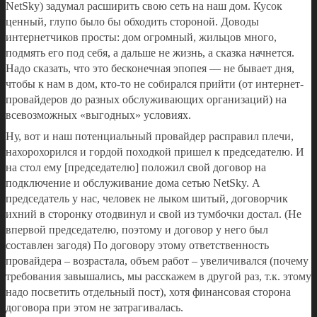
NetSky) задумал расширить свою сеть на наш дом. Кусок
ценный, глупо было бы обходить стороной. Доводы
интернетчиков просты: дом огромный, жильцов много,
подмять его под себя, а дальше не жизнь, а сказка начнется.
Надо сказать, что это бесконечная эпопея — не бывает дня,
чтобы к нам в дом, кто-то не собирался прийти (от интернет-
провайдеров до разных обслуживающих организаций) на
всевозможных «выгодных» условиях.
Ну, вот и наш потенциальный провайдер расправил плечи,
нахорохорился и гордой походкой пришел к председателю. И
на стол ему [председателю] положил свой договор на
подключение и обслуживание дома сетью NetSky. А
председатель у нас, человек не лыком шитый, договорчик
ихний в сторонку отодвинул и свой из тумбочки достал. (Не
впервой председателю, поэтому и договор у него был
составлен загодя) По договору этому ответственность
провайдера – возрастала, объем работ – увеличивался (почему
требования завышались, мы расскажем в другой раз, т.к. этому
надо посветить отдельный пост), хотя финансовая сторона
договора при этом не затрагивалась.