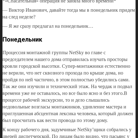
*«Спасательная» операция не заняла много времени*
— Виктор Иванович, давайте тогда мы в понедельник придем
на след неделе?
— Я же сразу предлагал на понедельник…
Понедельник
Процессия монтажной группы NetSky во главе с
председателем нашего дома отправилась изучать просторы
кровли городской высотки. Супер-монтажники естественно
не верили, что нет сквозного прохода по крыше дома, но
пройдя по ней частично, в этом полностью убедились сами.
Так же они изучили и технический этаж. На чердак и подвал
времени уже не оставалось, но все было ясно и без этого.В
процессе рабочей экскурсии, то и дело слышались
недовольные возгласы монтажников, удивление мастера и
приглушенная абсцентная лексика человека, который должен
был просчитать как вести провода по этому дому.
К концу рабочего дня, задумчивые NetSky’щики собрались у
дверей диспетчерской. По лицам было видно, что пасьянс у