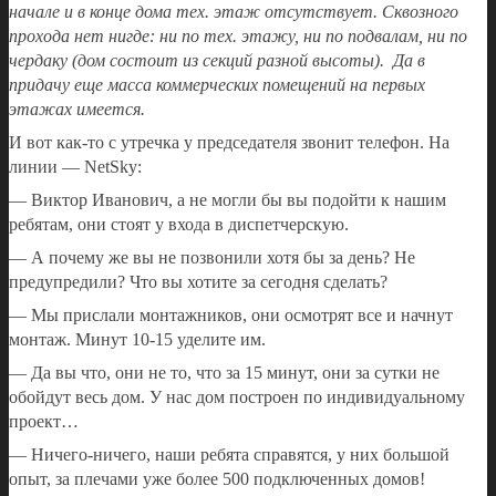
начале и в конце дома тех. этаж отсутствует. Сквозного
прохода нет нигде: ни по тех. этажу, ни по подвалам, ни по
чердаку (дом состоит из секций разной высоты). Да в
придачу еще масса коммерческих помещений на первых
этажах имеется.
И вот как-то с утречка у председателя звонит телефон. На
линии — NetSky:
— Виктор Иванович, а не могли бы вы подойти к нашим
ребятам, они стоят у входа в диспетчерскую.
— А почему же вы не позвонили хотя бы за день? Не
предупредили? Что вы хотите за сегодня сделать?
— Мы прислали монтажников, они осмотрят все и начнут
монтаж. Минут 10-15 уделите им.
— Да вы что, они не то, что за 15 минут, они за сутки не
обойдут весь дом. У нас дом построен по индивидуальному
проект…
— Ничего-ничего, наши ребята справятся, у них большой
опыт, за плечами уже более 500 подключенных домов!