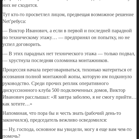
них не сходится.
Тут кто-то просветлел лицом, предвещая возможное решение
Net’ребуса:
— Виктор Иванович, а если в первой и последней парадной
по техническому этажу… — предпринял он попытку, но не
успел договорить.
— В этих парадных нет технического этажа — только подвал,
— хрустнула последняя соломинка монтажников.
Процессия начала переговариваться, тихонько материться от
осознания полной монтажной жопы, которую им подкинуло
руководство. Среди прочих реплик оперативного
дискуссионного клуба 500 подключенных домов, Виктор
Иванович расслышал: «Я завтра заболею, я не смогу прийти…
как хотите…»
Напоминая, что пора бы и честь знать (рабочий день-то
закончился), председатель вежливо осведомился:
— Ну, господа, основное вы увидели, могу я еще вам чем-то
помочь?