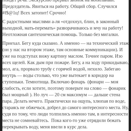
Председатель. Явиться на работу. Общий сбор. Случился
#f$@1ц! Всех затопит! Срочно!
С радостными мыслями а-ля «отдохнул, блин, в законный
выходной, мать-перемать» разворачиваюсь и мчу на работу!
Неотложная сантехническая помощь. Только без мигалки.
Приехал. Бегу куда сказано. А именно — на технический этаж
(он у нас на втором этаже, там основные коммуникации). И
уже на подступах вижу картину маслом. Точнее паром. Изо
всех щелей. Как дым при пожаре. Бегу, а на ходу прикидываю,
мол, ага, прорвало трубу с горячей водой, нехило. Забегаю
внутрь — воды столько, что уже вытекает в коридор на
ступеньки. Темнотища. Включаю фонарь (фонари — моя
слабость, если хотите, поэтому поверьте на слово — фонарик
был мощный ). Но луч — 20 см максимум — дальше стена
пара. Делать нечего. Практически на ощупь, хлюпая по воде,
стараясь не обжечься, добрел до самого интересного места. Ну,
судя по тому, что люди толпились именно там, в интересности
места не сомневайтесь. Пока кого-то уже отрядили бежать
перекрывать воду, меня ввели в курс дела.