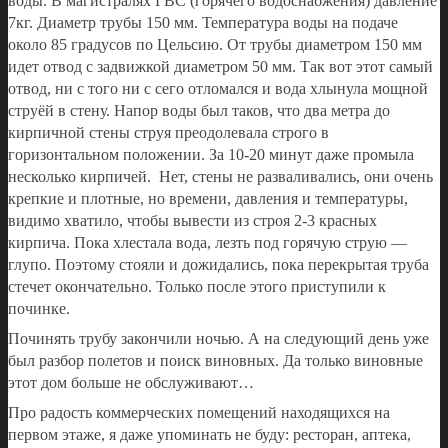
воды. В магистралях ГВС (горячего водоснабжения) давление
7кг. Диаметр трубы 150 мм. Температура воды на подаче
около 85 градусов по Цельсию. От трубы диаметром 150 мм
идет отвод с задвижкой диаметром 50 мм. Так вот этот самый
отвод, ни с того ни с сего отломался и вода хлынула мощной
струёй в стену. Напор воды был таков, что два метра до
кирпичной стены струя преодолевала строго в
горизонтальном положении. За 10-20 минут даже промыла
несколько кирпичей. Нет, стены не разваливались, они очень
крепкие и плотные, но времени, давления и температуры,
видимо хватило, чтобы вывести из строя 2-3 красных
кирпича. Пока хлестала вода, лезть под горячую струю —
глупо. Поэтому стояли и дожидались, пока перекрытая труба
стечет окончательно. Только после этого приступили к
починке.
Починять трубу закончили ночью. А на следующий день уже
был разбор полетов и поиск виновных. Да только виновные
этот дом больше не обслуживают…
Про радость коммерческих помещений находящихся на
первом этаже, я даже упоминать не буду: ресторан, аптека,