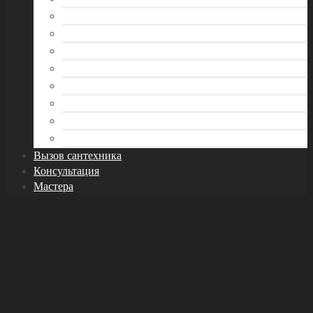
Водоснабжение
Инструмент сантехника
Канализация
Отопление
Раковина и кухонная мойка
Трубы
Унитаз
Фитинги и арматура
Вызов сантехника
Консультация
Мастера