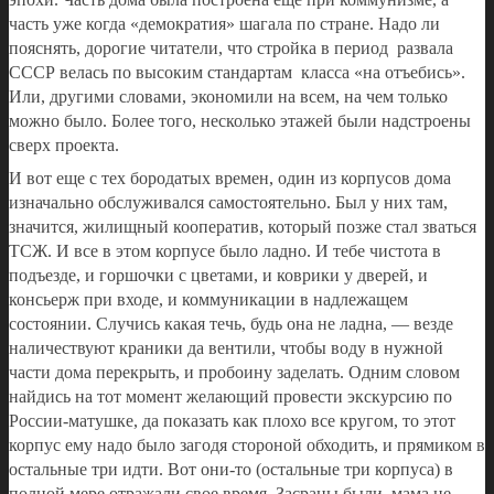
часть уже когда «демократия» шагала по стране. Надо ли
пояснять, дорогие читатели, что стройка в период развала
СССР велась по высоким стандартам класса «на отъебись».
Или, другими словами, экономили на всем, на чем только
можно было. Более того, несколько этажей были надстроены
сверх проекта.
И вот еще с тех бородатых времен, один из корпусов дома
изначально обслуживался самостоятельно. Был у них там,
значится, жилищный кооператив, который позже стал зваться
ТСЖ. И все в этом корпусе было ладно. И тебе чистота в
подъезде, и горшочки с цветами, и коврики у дверей, и
консьерж при входе, и коммуникации в надлежащем
состоянии. Случись какая течь, будь она не ладна, — везде
наличествуют краники да вентили, чтобы воду в нужной
части дома перекрыть, и пробоину заделать. Одним словом
найдись на тот момент желающий провести экскурсию по
России-матушке, да показать как плохо все кругом, то этот
корпус ему надо было загодя стороной обходить, и прямиком в
остальные три идти. Вот они-то (остальные три корпуса) в
полной мере отражали свое время. Засраны были, мама не