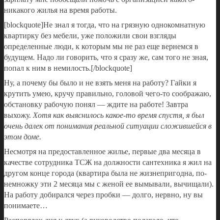
никакого жилья на время работы.
[blockquote]Не знал я тогда, что на грязную однокомнатную
квартирку без мебели, уже положили свои взгляды
определенные люди, к которым мы не раз еще вернемся в
будущем. Надо ли говорить, что я сразу же, сам того не зная,
попал к ним в немилость.[/blockquote]
Ну, а почему бы было и не взять меня на работу? Гайки я
крутить умею, кручу правильно, головой чего-то соображаю,
обстановку рабочую понял — ждите на работе! Завтра
выхожу.
Хотя как выяснилось какое-то время спустя, я был
очень далек от понимания реальной ситуации сложившейся в
этом доме.
Несмотря на предоставленное жилье, первые два месяца в
качестве сотрудника ТСЖ на должности сантехника я жил на
другом конце города (квартира была не жизнепригодна, по-
немножку эти 2 месяца мы с женой ее вымывали, вычищали).
На работу добирался через пробки — долго, нервно, ну вы
понимаете…