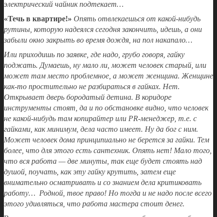
электрический чайник подтекает…
«Течь в квартире!»
Опять отвлекаешься от какой-нибудь
рутины, которую надеялся сегодня закончить, идешь, а они
забыли окно закрыть во время дождя, на пол накапало…
Или приходишь по заявке, где надо, грубо говоря, гайку
поджать. Думаешь, ну мало ли, может человек старый, или
может там место проблемное, а может женщина. Женщине
как-то простительно не разбираться в гайках. Нет.
Открывает дверь бородатый детина. В коридоре
инструменты стоят, да и по обстановке видно, что человек
не какой-нибудь там копирайтер или PR-менеджер, т.е. с
гайками, как минимум, дела часто имеет. Ну да бог с ним.
Может человек дома принципиально не берется за гайки. Тем
более, что для этого есть сантехник. Опять нет! Мало того,
что вся работа — две минуты, так еще будет стоять над
душой, поучать, как эту гайку крутить, затем еще
внимательно осматривать и со знанием дела критиковать
работу… Родной, твое право! Но тогда и не надо после всего
этого удивляться, что работа мастера стоит денег.