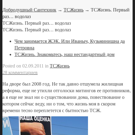
Добродушный Сантехник
→
ТСЖизнь
→ ТСЖизнь. Первый
раз… водолаз
ТСЖизнь. Первый раз… водолаз
ТСЖизнь. Первый раз… водолаз
Чем занимается ЖЭК. Или Иваныч, Кузьминишна да
Петровна
ТСЖизнь. Знакомьтесь, наш нестандартный дом
Posted on
02.09.2011
in
ТСЖизнь
28 комментариев
На дворе был 2008 год. Не так давно отшумела жилищная
реформа, еще не утихли отголоски митингов ее противников,
а я еще не знал ни о существовании дома, повествование о
котором сейчас веду, ни о том, что жизнь моя в скором
времени тесно переплетется с бытностью ТСЖ.