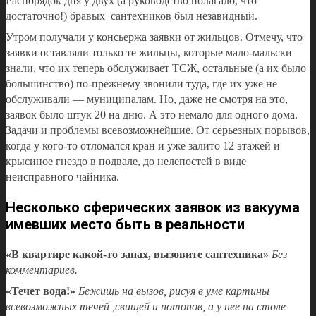
Распорядок дня у двух (а руководство полагало, что
достаточно!) бравых сантехников был незавидный.
Утром получали у консьержа заявки от жильцов. Отмечу, что
заявки оставляли только те жильцы, которые мало-мальски
знали, что их теперь обслуживает ТСЖ, остальные (а их было
большинство) по-прежнему звонили туда, где их уже не
обслуживали — муниципалам. Но, даже не смотря на это,
заявок было штук 20 на дню. А это немало для одного дома.
Задачи и проблемы всевозможнейшие. От серьезных порывов,
когда у кого-то отломался кран и уже залито 12 этажей и
крысиное гнездо в подвале, до нелепостей в виде
неисправного чайника.
Несколько сферических заявок из вакуума
имевших место быть в реальности
«В квартире какой-то запах, вызовите сантехника»
Без
комментариев.
«Течет вода!»
Бежишь на вызов, рисуя в уме картины
всевозможных течей ,свищей и потопов, а у нее на столе