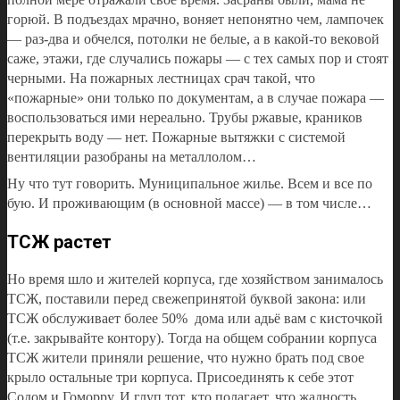
горюй. В подъездах мрачно, воняет непонятно чем, лампочек
— раз-два и обчелся, потолки не белые, а в какой-то вековой
саже, этажи, где случались пожары — с тех самых пор и стоят
черными. На пожарных лестницах срач такой, что
«пожарные» они только по документам, а в случае пожара —
воспользоваться ими нереально. Трубы ржавые, краников
перекрыть воду — нет. Пожарные вытяжки с системой
вентиляции разобраны на металлолом…
Ну что тут говорить. Муниципальное жилье. Всем и все по
бую. И проживающим (в основной массе) — в том числе…
ТСЖ растет
Но время шло и жителей корпуса, где хозяйством занималось
ТСЖ, поставили перед свежепринятой буквой закона: или
ТСЖ обслуживает более 50% дома или адьё вам с кисточкой
(т.е. закрывайте контору). Тогда на общем собрании корпуса
ТСЖ жители приняли решение, что нужно брать под свое
крыло остальные три корпуса. Присоединять к себе этот
Содом и Гоморру. И глуп тот, кто полагает, что жадность