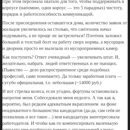
При этом персонала хватало для того, чтобы поддерживать в
корпусе (напомню, один корпус — это 5 парадных) чистоту,
порядок и работоспособность коммуникаций.
После присоединения оставшегося дома, количество заявок от
жильцов увеличилось на столько, что сантехник начал
подумывать, а не проще ли застрелиться? Плотник заложил
большой и толстый болт на работу сверх нормы, а мусорщик
и дворник просто не вылезали из мусороприемных камер.
Как поступить? Ответ очевидный — увеличивать штат. И,
желательно, набрать людей ответственных и не пьющих.
(Пьянство — дело распространенное среди подобных
профессий, сами понимаете). Да только заработная плата —
сугубо официальная, т.е. небольшая (~14000 руб.)
И вот стрелка колеса, если угодно, фортуны остановилась
напротив меня. Собеседовали меня недолго. А так как я,
вероятно, был редким адекватным вкраплением на фоне
неадекватного большинства кандидатов (да-да, сам себя не
похвалишь и все такое…) моя кандидатура заинтересовала
работодателя. И чтобы как-то компенсировать маленькую
зарплату мне пообещали помочь с организацией какого-