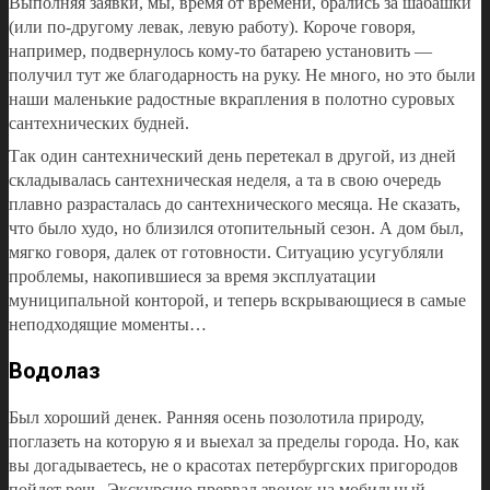
Выполняя заявки, мы, время от времени, брались за шабашки
(или по-другому левак, левую работу). Короче говоря,
например, подвернулось кому-то батарею установить —
получил тут же благодарность на руку. Не много, но это были
наши маленькие радостные вкрапления в полотно суровых
сантехнических будней.
Так один сантехнический день перетекал в другой, из дней
складывалась сантехническая неделя, а та в свою очередь
плавно разрасталась до сантехнического месяца. Не сказать,
что было худо, но близился отопительный сезон. А дом был,
мягко говоря, далек от готовности. Ситуацию усугубляли
проблемы, накопившиеся за время эксплуатации
муниципальной конторой, и теперь вскрывающиеся в самые
неподходящие моменты…
Водолаз
Был хороший денек. Ранняя осень позолотила природу,
поглазеть на которую я и выехал за пределы города. Но, как
вы догадываетесь, не о красотах петербургских пригородов
пойдет речь. Экскурсию прервал звонок на мобильный.